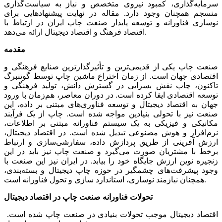
سرمایه‌گذاری، کمبود نیروی متخصص و نیاز به سیاست‌گذاری
منسجم همچنان وجود دارد. مقاله در نهایت پیشنهادهایی برای
نوسازی فناورانه و توسعه پایدار صنعت چاپ ایران در ارتباط با
اقتصاد فرهنگ و اقتصاد دیجیتال ارائه می‌دهد.
مقدمه
صنعت چاپ یکی از قدیمی‌ترین و تأثیرگذارترین صنایع فرهنگی و
اقتصادی جهان است. از زمان اختراع ماشین چاپ توسط گوتنبرگ
تاکنون، چاپ نقش بسزایی در گسترش دانش، تولید فرهنگی و
توسعه اقتصادی ایفا کرده است. در دوران معاصر، هم‌زمان با ورود
جهان به اقتصاد دیجیتال و توسعه فناوری‌های مبتنی بر داده، این
صنعت نیز با تحولی بنیادین مواجه شده است. چاپ از یک فرآیند
مکانیکی و فیزیکی به یک سیستم فناورانه مبتنی بر اطلاعات،
نرم‌افزار و هوش مصنوعی تبدیل شده است. در اقتصاد دیجیتال،
ارزش ‌آفرینی از طریق پردازش داده، سفارشی‌سازی و ارتباط
برخط با مشتریان صورت می‌گیرد و صنعت چاپ نیز باید در این
زنجیره نوین ارزش جایگاه خود را بیابد. در ایران نیز این صنعت با
وجود پیشرفت‌های چشمگیر در حوزه چاپ دیجیتال و بسته‌بندی،
همچنان نیازمند نوسازی، استاندارد سازی و تحول فناورانه است.
تحولات فناورانه صنعت چاپ در اقتصاد دیجیتال
اقتصاد دیجیتال موجب تحولات بنیادی در صنعت چاپ شده است.