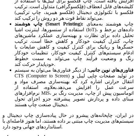
افزایش یافته است. چاپ فلکسو برای لیبل‌ها با استفاده از
کلیشه‌های قابل انعطاف (فِلِکسوگرافی) متداول است. ترکیب
فلکسو با تکنولوژی دیجیتال (فلکسو هیبرید، چاپ ترکیبی)
می‌تواند نقاط قوت هر دو روش را ترکیب کند.
چاپ هوشمند به‌معنای
:
)
Smart Printing
(
چاپ هوشمند
استفاده از سنسورها، اینترنت اشیا (IoT)، داده‌های برخط و
تحلیل داده برای نظارت و بهینه‌سازی عملکرد ماشین‌های
چاپ، کنترل کیفیت خودکار و کاهش خطا است. ترکیب
حسگرها و رباتیک برای کنترل کیفیت و کاهش ضایعات با
ادغام سیستم‌های کنترل کیفیت خودکار، تنظیمات خودکار
رنگ و وضعیت فرآیند چاپ می‌تواند به سمت خطوط
خودپایدار حرکت کند.
فناوری‌های نوین جانبی:
از دیگر فناوری‌ها می‌توان به سیستم
CTS (Computer to Screen) در تولید صفحات چاپی لیبل و
انتقال حرارتی اشاره کرد که بهینه‌سازی مصرف مواد و
سرعت عمل را افزایش می‌دهد.بعلاوه، استفاده از
نرم‌افزارهای MIS، اتوماسیون پیش از ‌چاپ، مدیریت رنگ بر
مبنای داده و پردازش تصویر پیشرفته جزو اجزای تحول
دیجیتال صنعت چاپ هستند.
در ایران، چاپخانه‌های پیشرو در حال پیاده‌سازی چاپ دیجیتال و
سیستم‌های مدیریت چاپ مبتنی بر داده هستند، اما هنوز فاصله‌ای با
استانداردهای جهانی وجود دارد.