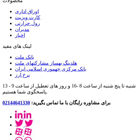
محصولات
اوراق اداری
کارت ویزیت
رول حرارتی
مدیران
اخبار
لینک های مفید
بانک ملت
هلدینگ بهساز مشارکتهای ملت
بانک مرکزی جهموری اسلامی ایران
نرخ ارز
شنبه تا پنج شنبه از ساعت 8 -16 و روز های تعطیل از ساعت 9 - 13
پاسخگوی شما هستیم.
برای مشاوره رایگان با ما تماس بگیرید:
02144641330