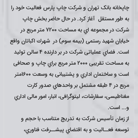
چاپخانه بانک تهران و شرکت چاپ پارس فعالیت خود را
به طور مستقل آغاز کرد. در حال حاضر بخش چاپ
شرکت در مجموعه اي به مساحت 7200 متر مربع در
خیابان شهید رستمی (بیمه سوم) در شهرك اکباتان واقع
است. فضاي عملیاتی شرکت در بر دارنده 4 سالن تولید
به مساحت تقریبی 2000 متر مربع براي چاپ
و صحافی
است و ساختمان اداري و پشتیبانی به وسعت 1600متر
مربع در 4 طبقه مشتمل بر واحدهاي صدور کارت
مغناطیسی، سفارشات، لیتوگرافی، انبار، امور مالی اداري
و
...
است.
از زمان تأسیس شرکت به تدریج متناسب با حجم و
توسعه فعــالیت و به اقتضاي پیشــرفت فناوري،