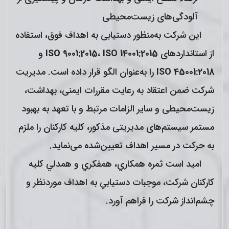
آلودگی‌های زیست‌محیطی
این شرکت به‌منظور دستیابی به اهداف فوق، استفاده
از استانداردهای
ISO 14001:2015
،
ISO 9001:2015
و
ISO 45001:2018
را به‌عنوان الگو قرار داده است. مديريت
شركت ضمن اعتقاد به رعايت مقررات ایمنی، بهداشت،
زیست‌محیطی و ساير الزامات مرتبط و با تعهد به بهبود
مستمر سیستم‌های مدیریتی مذكور،‌ كليه کارکنان را ملزم
به حركت در مسير اهداف تعيين‌شده می‌نماید.
اميد است ثمره همكاري، همفكري و همدلي كليه
كاركنان شركت، موجبات دستيابي به اهداف موردنظر و
چشم‌انداز شرکت را فراهم آورد.