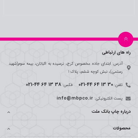
راه های ارتباطی
آدرس: ابتدای جاده مخصوص کرج، نرسیده به اکباتان، بیمه سوم(شهید
رستمی)، نبش کوچه ششم، پلاک 1
021-44 64 13 38
021-44 64 13 30
تلفن:
فکس:
info@mbpco.ir
پست الکترونیکی:
درباره چاپ بانک ملت
محصولات