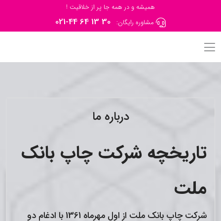
همیشه و در همه جا پر از خلاقیت !
021-44 64 13 30
مشاوره رایگان:
درباره ما
تاریخچه شرکت چاپ بانک
ملت
شرکت چاپ بانک ملت از اول مهرماه 1361 با ادغام دو