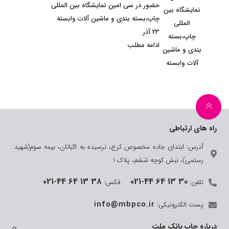
حضور در سی امین نمایشگاه بین المللی
چاپ،بسته بندی و ماشین آلات وابسته
23 آذر
ادامه مطلب
راه های ارتباطی
آدرس: ابتدای جاده مخصوص کرج، نرسیده به اکباتان، بیمه سوم(شهید
رستمی)، نبش کوچه ششم، پلاک 1
021-44 64 13 38
021-44 64 13 30
تلفن:
فکس:
info@mbpco.ir
پست الکترونیکی:
درباره چاپ بانک ملت