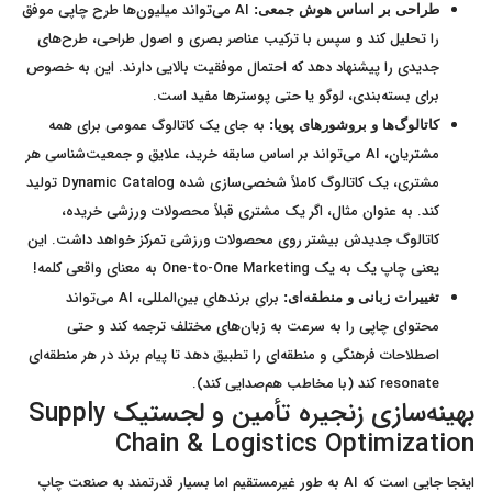
AI می‌تواند میلیون‌ها طرح چاپی موفق
طراحی بر اساس هوش جمعی:
را تحلیل کند و سپس با ترکیب عناصر بصری و اصول طراحی، طرح‌های
جدیدی را پیشنهاد دهد که احتمال موفقیت بالایی دارند. این به خصوص
برای بسته‌بندی، لوگو یا حتی پوسترها مفید است.
به جای یک کاتالوگ عمومی برای همه
کاتالوگ‌ها و بروشورهای پویا:
مشتریان، AI می‌تواند بر اساس سابقه خرید، علایق و جمعیت‌شناسی هر
مشتری، یک کاتالوگ کاملاً شخصی‌سازی شده Dynamic Catalog تولید
کند. به عنوان مثال، اگر یک مشتری قبلاً محصولات ورزشی خریده،
کاتالوگ جدیدش بیشتر روی محصولات ورزشی تمرکز خواهد داشت. این
یعنی چاپ یک به یک One-to-One Marketing به معنای واقعی کلمه!
برای برندهای بین‌المللی، AI می‌تواند
تغییرات زبانی و منطقه‌ای:
محتوای چاپی را به سرعت به زبان‌های مختلف ترجمه کند و حتی
اصطلاحات فرهنگی و منطقه‌ای را تطبیق دهد تا پیام برند در هر منطقه‌ای
resonate کند (با مخاطب هم‌صدایی کند).
بهینه‌سازی زنجیره تأمین و لجستیک Supply
Chain & Logistics Optimization
اینجا جایی است که AI به طور غیرمستقیم اما بسیار قدرتمند به صنعت چاپ