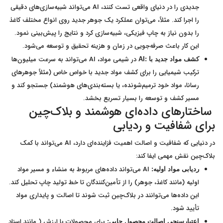
جدیدی را در دنیای واقعی تست کنند، AI می‌تواند شبیه‌سازی‌های دقیقی
را اجرا کند. مثلاً، می‌توان عملکرد یک جوهر جدید روی انواع مختلف کاغذ
را بدون نیاز به چاپ فیزیکی، شبیه‌سازی کرد و نتایج را پیش‌بینی نمود.
این کار باعث صرفه‌جویی در زمان و هزینه تحقیق و توسعه می‌شود.
در شیمی مواد، AI می‌تواند به سرعت میلیون‌ها
کشف مواد جدید با
:AI
ترکیب شیمیایی را برای کشف مواد جدید با خواص خاص (مثلاً جوهرهای
رسانا، مواد خود ترمیم‌شونده، یا بسته‌بندی‌های هوشمند) جستجو کند و
مسیر کشف و توسعه را بسیار تسریع بخشد.
ساختارهای داده‌ای هوشمند و بلاک‌چین
برای شفافیت و ردیابی
در دنیایی که شفافیت و اصالت اهمیت فزاینده‌ای دارد، AI می‌تواند با کمک
بلاک‌چین نقش مهمی ایفا کند:
AI می‌تواند داده‌های مربوط به منشاء و مسیر مواد
ردیابی مواد اولیه:
اولیه (مانند کاغذ، جوهر) را از تأمین‌کنندگان تا خط تولید چاپ تحلیل کند.
این داده‌ها می‌توانند در بلاک‌چین ثبت شوند تا اصالت و پایداری مواد
تأیید شود.
برای محصولات با ارزش ( مانند اسناد
اعتبارسنجی اصالت محصول چاپی: