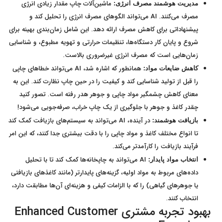
ماشین‌آلات چاپ مقدار زیادی انرژی
مدیریت هوشمند مصرف انرژی:
مصرف می‌کنند. AI می‌تواند الگوهای مصرف انرژی را تحلیل کند و
پیشنهاداتی برای کاهش مصرف ارائه دهد. این شامل زمان‌بندی بهینه برای
شروع و پایان کار دستگاه‌ها، تنظیمات حرارتی و تهویه مطبوع، و شناسایی
زمان‌هایی است که مصرف انرژی غیرضروری بالاست.
همانطور که اشاره شد، AI می‌تواند خطاهای چاپی
کاهش ضایعات مواد:
را قبل از تولید شناسایی کند و کیفیت را در حین چاپ نظارت کند. این به
معنای کاهش چشمگیر مواد چاپی و جوهر هدر رفته است. تصور کنید
چقدر کاغذ و جوهر با جلوگیری از یک چاپ خراب، صرفه‌جویی می‌شود!
در آینده، AI می‌تواند به سیستم‌های بازیافت کمک کند
بازیافت هوشمند:
تا انواع مختلف کاغذ و مواد چاپی را با دقت بیشتری جدا کنند، که این امر
فرآیند بازیافت را کارآمدتر می‌کند.
AI می‌تواند به چاپخانه‌ها کمک کند تا با تحلیل
انتخاب مواد پایدار:
داده‌های مربوط به مواد اولیه، گزینه‌های پایدارتر (مانند کاغذهای بازیافتی
یا جوهرهای گیاهی) را که با الزامات کیفی و هزینه‌ای آن‌ها مطابقت دارد،
انتخاب کنند.
بهبود تجربه مشتری Enhanced Customer