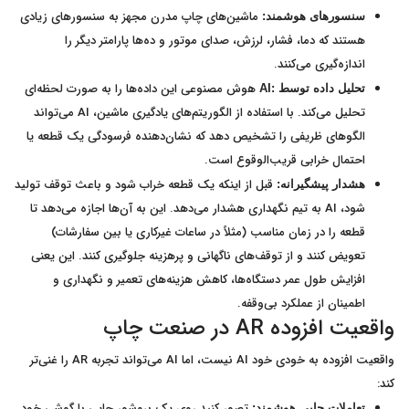
ماشین‌های چاپ مدرن مجهز به سنسورهای زیادی
سنسورهای هوشمند:
هستند که دما، فشار، لرزش، صدای موتور و ده‌ها پارامتر دیگر را
اندازه‌گیری می‌کنند.
هوش مصنوعی این داده‌ها را به صورت لحظه‌ای
تحلیل داده توسط
:AI
تحلیل می‌کند. با استفاده از الگوریتم‌های یادگیری ماشین، AI می‌تواند
الگوهای ظریفی را تشخیص دهد که نشان‌دهنده فرسودگی یک قطعه یا
احتمال خرابی قریب‌الوقوع است.
قبل از اینکه یک قطعه خراب شود و باعث توقف تولید
هشدار پیشگیرانه:
شود، AI به تیم نگهداری هشدار می‌دهد. این به آن‌ها اجازه می‌دهد تا
قطعه را در زمان مناسب (مثلاً در ساعات غیرکاری یا بین سفارشات)
تعویض کنند و از توقف‌های ناگهانی و پرهزینه جلوگیری کنند. این یعنی
افزایش طول عمر دستگاه‌ها، کاهش هزینه‌های تعمیر و نگهداری و
اطمینان از عملکرد بی‌وقفه.
واقعیت افزوده AR در صنعت چاپ
واقعیت افزوده به خودی خود AI نیست، اما AI می‌تواند تجربه AR را غنی‌تر
کند:
تصور کنید روی یک بروشور چاپی با گوشی خود
تعاملات چاپی هوشمند: