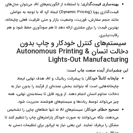
با استفاده از الگوریتم‌های AI، می‌توان مدل‌های
بهینه‌سازی قیمت‌گذاری:
قیمت‌گذاری پویا (Dynamic Pricing) ایجاد کرد که با توجه به عواملی
مانند حجم سفارش، فوریت، وضعیت بازار و حتی ظرفیت فعلی چاپخانه،
بهترین قیمت را برای مشتری ارائه دهد تا هم سودآوری حفظ شود و هم
رقابت‌پذیری.
سیستم‌های کنترل خودکار و چاپ بدون
دخالت انسان Autonomous Printing &
Lights-Out Manufacturing
این چشم‌انداز آینده صنعت چاپ است:
با پیشرفت رباتیک و AI، هدف نهایی ایجاد
چاپخانه کاملاً خودکار:
چاپخانه‌هایی است که بتوانند بخش عمده‌ای از فرآیند را بدون نیاز به
دخالت مداوم انسان انجام دهند. از ورود فایل تا بسته‌بندی نهایی، همه
چیز می‌تواند توسط ربات‌ها و سیستم‌های هوشمند مدیریت شود.
سیستم‌های AI نه تنها خطاهای چاپی را تشخیص
تصحیح خطای خودکار:
می‌دهند، بلکه می‌توانند به صورت خودکار پارامترهای چاپ را تنظیم کنند تا
مشکل را برطرف نمایند. این یعنی نیاز به اپراتور برای تنظیمات دستی به
حداقل می‌رسد.