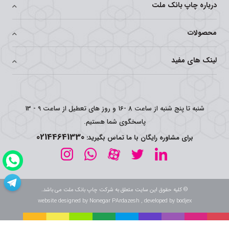
درباره چاپ بانک ملت
محصولات
لینک های مفید
شنبه تا پنج شنبه از ساعت 8 -16 و روز های تعطیل از ساعت 9 - 13
پاسخگوی شما هستیم.
02144641330
برای مشاوره رایگان با ما تماس بگیرید:
© کلیه حقوق این سایت متعلق به شرکت چاپ بانک ملت می باشد.
website designed by Nonegar PArdazesh , developed by bodjex