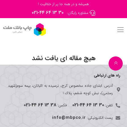
همیشه و در همه جا پر از خلاقیت !
021-44 64 13 30
مشاوره رایگان:
هیچ مقاله ای یافت نشد
راه های ارتباطی
آدرس: ابتدای جاده مخصوص کرج، نرسیده به اکباتان، بیمه سوم(شهید
رستمی)، نبش کوچه ششم، پلاک 1
021-44 64 13 38
021-44 64 13 30
تلفن:
فکس:
info@mbpco.ir
پست الکترونیکی: