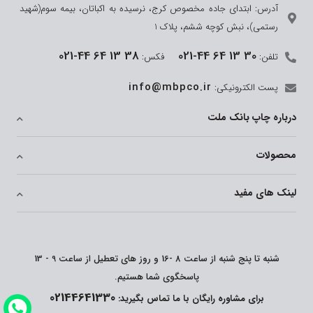
آدرس: ابتدای جاده مخصوص کرج، نرسیده به اکباتان، بیمه سوم(شهید
رستمی)، نبش کوچه ششم، پلاک 1
021-44 64 13 38
021-44 64 13 30
تلفن:
فکس:
info@mbpco.ir
پست الکترونیکی:
درباره چاپ بانک ملت
محصولات
لینک های مفید
شنبه تا پنج شنبه از ساعت 8 -16 و روز های تعطیل از ساعت 9 - 13
پاسخگوی شما هستیم.
02144641330
برای مشاوره رایگان با ما تماس بگیرید: